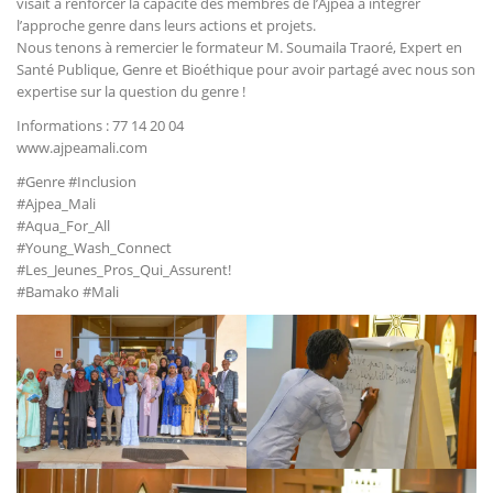
visait à renforcer la capacité des membres de l’Ajpea à intégrer
l’approche genre dans leurs actions et projets.
Nous tenons à remercier le formateur M. Soumaila Traoré, Expert en
Santé Publique, Genre et Bioéthique pour avoir partagé avec nous son
expertise sur la question du genre !
Informations : 77 14 20 04
www.ajpeamali.com
#Genre #Inclusion
#Ajpea_Mali
#Aqua_For_All
#Young_Wash_Connect
#Les_Jeunes_Pros_Qui_Assurent!
#Bamako #Mali