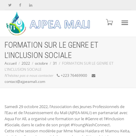
Active
FORMATION SUR LE GENRE ET
L’INCLUSION SOCIALE
naviga
Accueil
2022
octobre
31
FORMATION SUR LE GENRE ET
L’INCLUSION SOCIALE
N'hésitez pas a nous contacter
+223 76469900
contact@ajpeamali.com
Samedi 29 octobre 2022, l’Association des Jeunes Professionnels de
l’Eau et de l’Assainissement du Mali (AJPEA-MALI) en partenariat avec
Aqua For All, a organisé une formation sur le #Genre et l’#Inclusion
#Sociale, dans le cadre de son projet #YoungWashConnect.
Cette riche session modérée par Mme Nania Haidara et Mamou Keita,