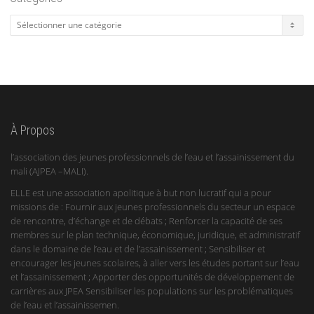
Catégories
À Propos
l’association des jeunes professionnels de l’eau et l’assainissement du
mali (AJPEA –MALI).
ELLE est une association apolitique à but non lucratif qui a pour
missions de : Fournir aux jeunes professionnels du secteur un espace
de rencontre, d’échange et de débats ; Renforcer la capacité de ses
membres sur le plan technique, économique, juridique, et administratif
dans le domaine de l’eau et de l’assainissement ; Sensibiliser et
encourager les jeunes scolaires, à aller vers les études portant sur l’eau
et l’assainissement ; Apporter des opportunités de développement de
carrières aux JPEA Sensibiliser les populations sur les problématiques
de l’eau et l’assainissemen.