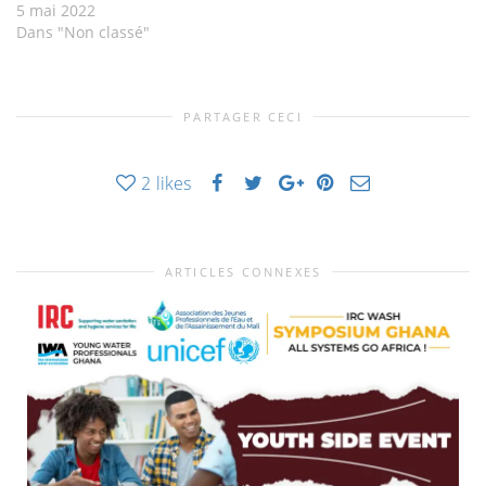
5 mai 2022
Dans "Non classé"
PARTAGER CECI
2
likes
ARTICLES CONNEXES