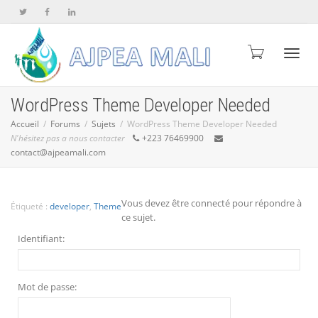
Active
WordPress Theme Developer Needed
Accueil
Forums
Sujets
WordPress Theme Developer Needed
N'hésitez pas a nous contacter
+223 76469900
naviga
contact@ajpeamali.com
Vous devez être connecté pour répondre à
Étiqueté :
developer
,
Theme
ce sujet.
Identifiant:
Mot de passe: