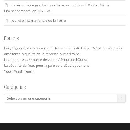
Cérémonie de graduation – 1ère promotion du Master Génie
Environnemental de l’ENI-ABT
Journée internationale de la Terre
Forums
Eau, Hygiène, Assainissement : les solutions du Global WASH Cluster pour
améliorer la qualité de la réponse humanitaire.
L’eau doit rester source de vie en Afrique de l’Ouest
La sécurité de l’eau pour la paix et le développement
Youth Wash Team
Catégories
Catégories